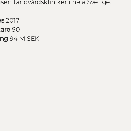
sen tandvårdskliniker i hela Sverige.
es
2017
tare
90
ing
94 M SEK