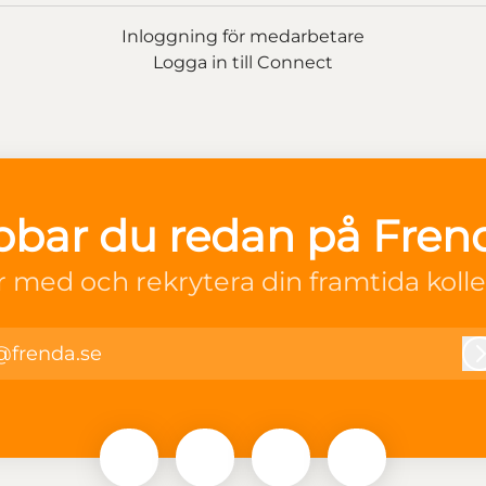
Inloggning för medarbetare
Logga in till Connect
bbar du redan på Fren
r med och rekrytera din framtida kolle
@frenda.se