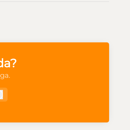
da?
ga.
Logga in