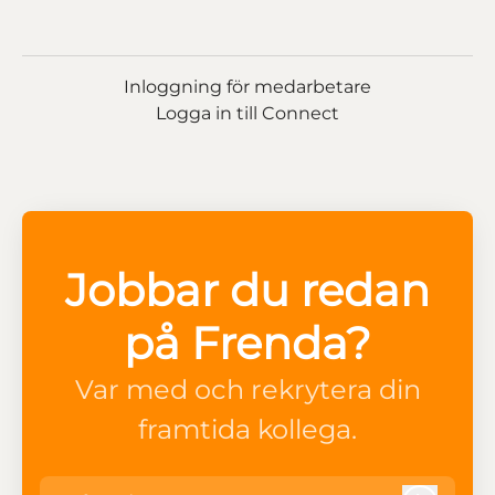
Inloggning för medarbetare
Logga in till Connect
Jobbar du redan
på Frenda?
Var med och rekrytera din
framtida kollega.