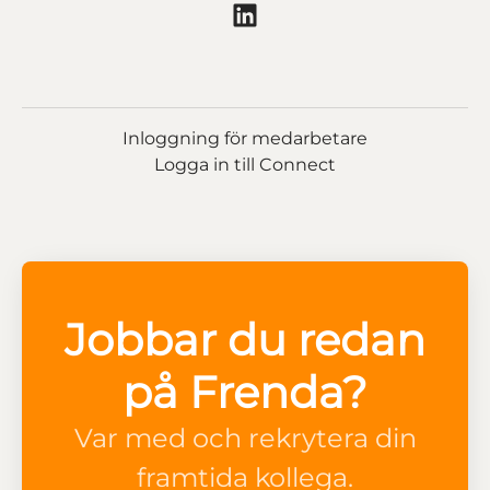
Inloggning för medarbetare
Logga in till Connect
Jobbar du redan
på Frenda?
Var med och rekrytera din
framtida kollega.